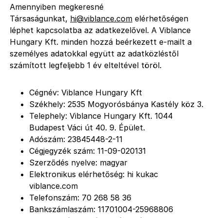
Amennyiben megkeresné
Társaságunkat,
hi@viblance.com
elérhetőségen
léphet kapcsolatba az adatkezelővel. A Viblance
Hungary Kft. minden hozzá beérkezett e-mailt a
személyes adatokkal együtt az adatközléstől
számított legfeljebb 1 év elteltével töröl.
Cégnév: Viblance Hungary Kft
Székhely: 2535 Mogyorósbánya Kastély köz 3.
Telephely: Viblance Hungary Kft. 1044
Budapest Váci út 40. 9. Épület.
Adószám: 23845448-2-11
Cégjegyzék szám: 11-09-020131
Szerződés nyelve: magyar
Elektronikus elérhetőség: hi kukac
viblance.com
Telefonszám: 70 268 58 36
Bankszámlaszám: 11701004-25968806