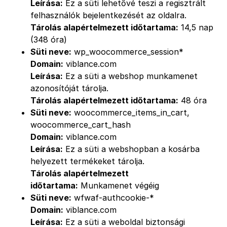
Leírása:
Ez a süti lehetővé teszi a regisztrált
felhasználók bejelentkezését az oldalra.
Tárolás alapértelmezett időtartama:
14,5 nap
(348 óra)
Süti neve:
wp_woocommerce_session*
Domain:
viblance.com
Leírása:
Ez a süti a webshop munkamenet
azonosítóját tárolja.
Tárolás alapértelmezett időtartama:
48 óra
Süti neve:
woocommerce_items_in_cart,
woocommerce_cart_hash
Domain:
viblance.com
Leírása:
Ez a süti a webshopban a kosárba
helyezett termékeket tárolja.
Tárolás alapértelmezett
időtartama:
Munkamenet végéig
Süti neve:
wfwaf-authcookie-*
Domain:
viblance.com
Leírása:
Ez a süti a weboldal biztonsági