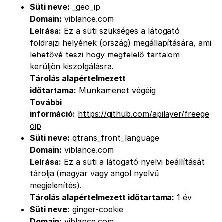
Süti neve:
_geo_ip
Domain:
viblance.com
Leírása:
Ez a süti szükséges a látogató
földrajzi helyének (ország) megállapítására, ami
lehetővé teszi hogy megfelelő tartalom
kerüljön kiszolgálásra.
Tárolás alapértelmezett
időtartama:
Munkamenet végéig
További
információ:
https://github.com/apilayer/freege
oip
Süti neve:
qtrans_front_language
Domain:
viblance.com
Leírása:
Ez a süti a látogató nyelvi beállítását
tárolja (magyar vagy angol nyelvű
megjelenítés).
Tárolás alapértelmezett időtartama:
1 év
Süti neve:
ginger-cookie
Domain:
viblance.com