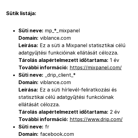
Sütik listája:
Süti neve:
mp_*_mixpanel
Domain:
viblance.com
Leírása:
Ez a süti a Mixpanel statisztikai célú
adatgyűjtési funkcióinak ellátását célozza.
Tárolás alapértelmezett időtartama:
1 év
További információ:
https://mixpanel.com/
Süti neve:
_drip_client_*
Domain:
viblance.com
Leírása:
Ez a süti hírlevél-feliratkozási és
statisztikai célú adatgyűjtési funkcióinak
ellátását célozza.
Tárolás alapértelmezett időtartama:
2 év
További információ:
https://www.drip.com/
Süti neve:
fr
Domain:
facebook.com