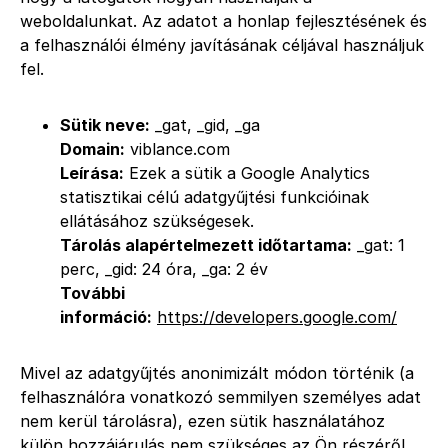
weboldalunkat. Az adatot a honlap fejlesztésének és
a felhasználói élmény javításának céljával használjuk
fel.
Sütik neve:
_gat, _gid, _ga
Domain:
viblance.com
Leírása:
Ezek a sütik a Google Analytics
statisztikai célú adatgyűjtési funkcióinak
ellátásához szükségesek.
Tárolás alapértelmezett időtartama:
_gat: 1
perc, _gid: 24 óra, _ga: 2 év
További
információ:
https://developers.google.com/
Mivel az adatgyűjtés anonimizált módon történik (a
felhasználóra vonatkozó semmilyen személyes adat
nem kerül tárolásra), ezen sütik használatához
külön hozzájárulás nem szükséges az Ön részéről.