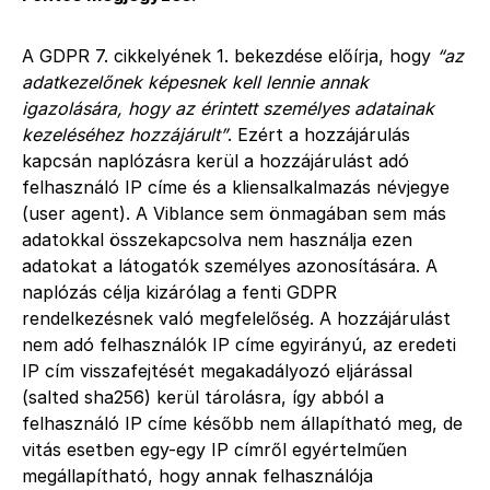
A GDPR 7. cikkelyének 1. bekezdése előírja, hogy
“az
adatkezelőnek képesnek kell lennie annak
igazolására, hogy az érintett személyes adatainak
kezeléséhez hozzájárult”
. Ezért a hozzájárulás
kapcsán naplózásra kerül a hozzájárulást adó
felhasználó IP címe és a kliensalkalmazás névjegye
(user agent). A Viblance sem önmagában sem más
adatokkal összekapcsolva nem használja ezen
adatokat a látogatók személyes azonosítására. A
naplózás célja kizárólag a fenti GDPR
rendelkezésnek való megfelelőség. A hozzájárulást
nem adó felhasználók IP címe egyirányú, az eredeti
IP cím visszafejtését megakadályozó eljárással
(salted sha256) kerül tárolásra, így abból a
felhasználó IP címe később nem állapítható meg, de
vitás esetben egy-egy IP címről egyértelműen
megállapítható, hogy annak felhasználója