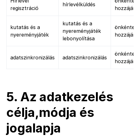
Hírlevél
önkéntes
hírlevélküldés
regisztráció
hozzájárul
kutatás és a
kutatás és a
önkéntes
nyereményjáték
nyereményjáték
hozzájárul
lebonyolítása
önkéntes
adatszinkronizálás
adatszinkronizálás
hozzájárul
5. Az adatkezelés
célja,módja és
jogalapja