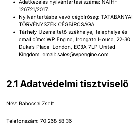
Adatkezelés nyilvántartási száma: NAIH-
126721/2017.
Nyilvántartásba vevő cégbíróság: TATABÁNYAI
TÖRVÉNYSZÉK CÉGBÍRÓSÁGA
Tárhely Üzemeltető székhelye, telephelye és
email címe: WP Engine, Irongate House, 22-30
Duke’s Place, London, EC3A 7LP United
Kingdom, email:
sales@wpengine.com
2.1 Adatvédelmi tisztviselő
Név: Babocsai Zsolt
Telefonszám: 70 268 58 36