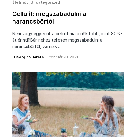
Életmód
Uncategorized
Cellulit: megszabadulni a
narancsbőrtől
Nem vagy egyedül: a cellulit ma a nők több, mint 80%-
át érinti1!Bár nehéz teljesen megszabadulni a
narancsbőrtől, vannak…
Georgina Baráth
február 28, 2021