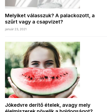
Melyiket válasszuk? A palackozott, a
szűrt vagy a csapvizet?
január 23, 2021
Jókedvre derítő ételek, avagy mely
élelmiszerek növelik a boldogságot?